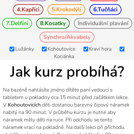
4.Kapříci
5.Krokodýli
6.Tučňáci
7.Delfíni
8.Kosatky
Individuální plavání
Synchro/Akvabely
Lužánky
Kohoutovice
Kraví hora
Kociánka
Jak kurz probíhá?
Na bazéně nahlásíte jméno dítěte paní vedoucí s
tabletem u pokladny cca 15 minut před začátkem lekce.
V
Kohoutovicích
děti dostanou barevný čipový náramek
nabitý na 90 minut. V průběhu kurzu je nutné aby
náramek měly děti na ruce. Při odchodu se tento
náramek vrací na pokladně. Na další lekci při příchodu