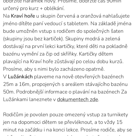
obdržíte náramek nový. Prosíme, dodržte čas 90min
určený pro kurz + oblékání.
Na
Kraví hoře
u skupin červená a oranžová nahlašujete
jméno dítěte paní vedoucí s tabletem. Na základě jména
bude umožněn vstup s rodičem do společných šaten
(skupiny jsou bez kartiček). Skupiny modrá a zelená
dostávají na první lekci kartičky, které děti na pokladně
bazénu vymění za čip od skříňky. Kartičky dětem
plavající na Kraví hoře zůstávají po celou dobu kurzů.
Prosíme, aby s nimi bylo zacházeno opatrně.
V
Lužánkách
plaveme na nově otevřených bazénech
25m a 16m, propojených s areálem stávajícího bazénu
50m. Podrobnější informace o plavání na bazénech Za
Lužánkami laneznete v
dokumentech zde
.
Rodičům je povolen pouze omezený vstup za turnikety
jen na dopomoci dětem se převléknout, a to vždy 15
minut na začátku i na konci lekce. Prosíme rodiče, aby se