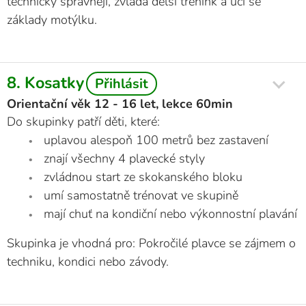
technicky správněji, zvládá delší trénink a učí se
základy motýlku.
8. Kosatky
Přihlásit
Orientační věk 12 - 16 let, lekce 60min
Do skupinky patří děti, které:
uplavou alespoň 100 metrů bez zastavení
znají všechny 4 plavecké styly
zvládnou start ze skokanského bloku
umí samostatně trénovat ve skupině
mají chuť na kondiční nebo výkonnostní plavání
Skupinka je vhodná pro: Pokročilé plavce se zájmem o
techniku, kondici nebo závody.