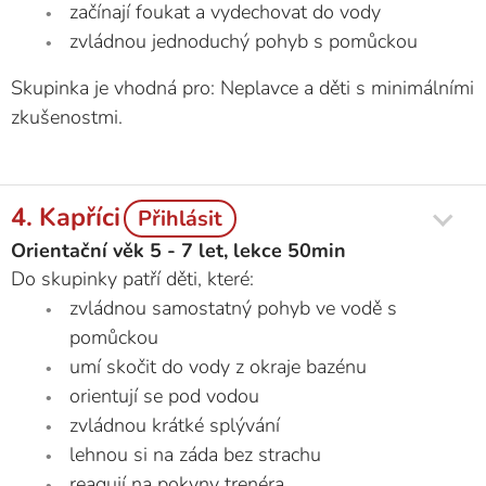
začínají foukat a vydechovat do vody
zvládnou jednoduchý pohyb s pomůckou
Skupinka je vhodná pro: Neplavce a děti s minimálními
zkušenostmi.
4. Kapříci
Přihlásit
Orientační věk 5 - 7 let, lekce 50min
Do skupinky patří děti, které:
zvládnou samostatný pohyb ve vodě s
pomůckou
umí skočit do vody z okraje bazénu
orientují se pod vodou
zvládnou krátké splývání
lehnou si na záda bez strachu
reagují na pokyny trenéra