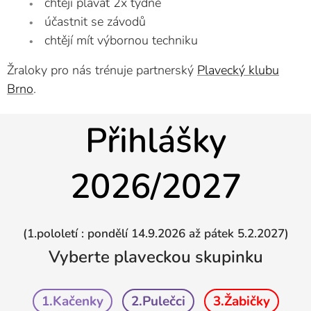
chtějí plavat 2x týdně
účastnit se závodů
chtějí mít výbornou techniku
Žraloky pro nás trénuje partnerský
Plavecký klubu
Brno
.
Přihlášky
2026/2027
(1.pololetí : pondělí 14.9.2026 až pátek 5.2.2027)
Vyberte plaveckou skupinku
1.Kačenky
2.Pulečci
3.Žabičky