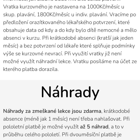
Vratka kurzovného je nastavena na 1000Kč/měsíc u
skup. plavání, 1800Kč/měsíc u indiv. plavání. Vracíme po
předložení orazítkovaného lékařského potvrzení, které
obsahuje data od kdy a do kdy bylo dítě nemocné a mělo
absenci v kurzu. Při krátkodobé absenci (kratší jak jeden
měsíc) a bez potvrzení od lékaře které splňuje podmínky
výše se kurzovné nevrací. Při využití vratky již není
možné využít náhradní lekce. Vratku posíláme na účet ze
kterého platba dorazila.
Náhrady
Náhrady za zmeškané lekce jsou zdarma
, krátkodobé
absence (méně jak 1 měsíc) není třeba nahlašovat. Při
pololetní platbě je možné využít
až 5 náhrad
, a to v
průběhu celého pololetí. Při dvouměsíční platbě je