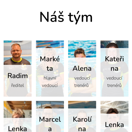
Náš tým
Marké
Kateři
ta
Alena
na
Radim
hlavní
vedoucí
vedoucí
ředitel
vedoucí
trenérů
trenérů
Marcel
Karolí
Lenka
Lenka
a
na